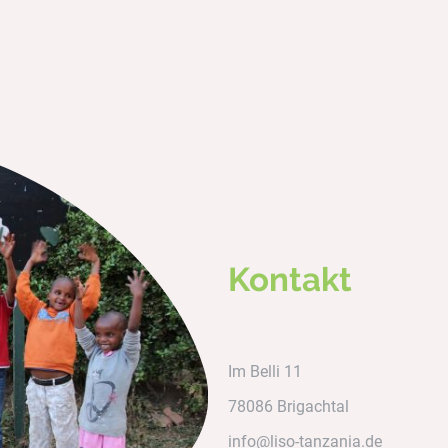
Kontakt
LISO Tanzania e.V.
Im Belli 11
78086 Brigachtal
info@liso-tanzania.de